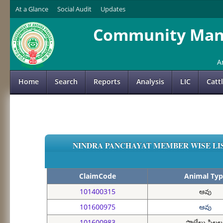
At a Glance
Social Audit
Updates
Community Mana
A
Home
Search
Reports
Analysis
LIC
Catt
NINDRA PANCHAYAT MEMBER WISE LIS
ClaimCode
Animal Typ
101400315
ఆవు
101600975
ఆవు
101600983
పొట్టేలు పిల్లల